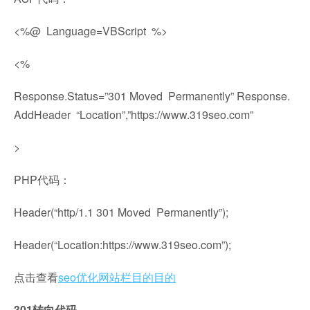
<%@ Language=VBScript %>
<%
Response.Status=”301 Moved Permanently” Response.
AddHeader “Location”,”https://www.319seo.com”
>
PHP代码：
Header(“http/1.1 301 Moved Permanently”);
Header(“Location:https://www.319seo.com”);
点击查看
seo优化网站栏目的目的
301转向代码